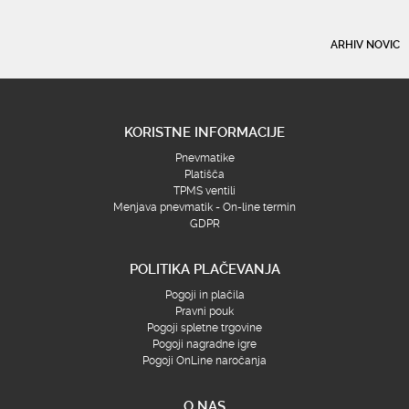
ARHIV NOVIC
KORISTNE INFORMACIJE
Pnevmatike
Platišča
TPMS ventili
Menjava pnevmatik - On-line termin
GDPR
POLITIKA PLAČEVANJA
Pogoji in plačila
Pravni pouk
Pogoji spletne trgovine
Pogoji nagradne igre
Pogoji OnLine naročanja
O NAS