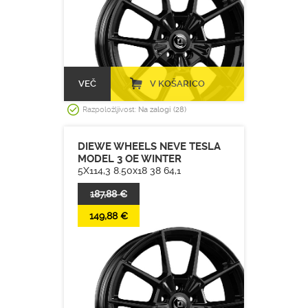
VEČ
V KOŠARICO
Razpoložljivost:
Na zalogi (28)
DIEWE WHEELS NEVE TESLA
MODEL 3 OE WINTER
5X114,3 8.50x18 38 64,1
187,88 €
149,88 €