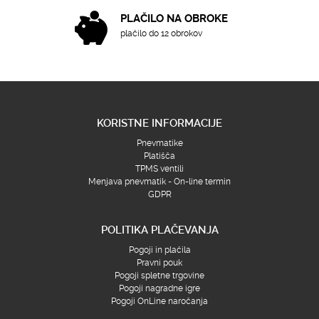
PLAČILO NA OBROKE
plačilo do 12 obrokov
KORISTNE INFORMACIJE
Pnevmatike
Platišča
TPMS ventili
Menjava pnevmatik - On-line termin
GDPR
POLITIKA PLAČEVANJA
Pogoji in plačila
Pravni pouk
Pogoji spletne trgovine
Pogoji nagradne igre
Pogoji OnLine naročanja