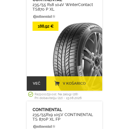
235/55 R18 104V WinterContact
TS870 P XL
188,92 €
VEČ
V KOŠARICO
Razpoložljivost:
Na zalogi (28)
Pri dobavitelju (22) - 15.08.2026
CONTINENTAL
235/55R19 105V CONTINENTAL
TS 870P XL FP