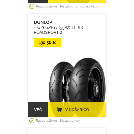
Razpoložljivost:
Na zalogi pri dobavitelju
DUNLOP
120/60ZR17 (55W) TL SX
ROADSPORT 2
130,56 €
VEČ
V KOŠARICO
Razpoložljivost:
Na zalogi (1)