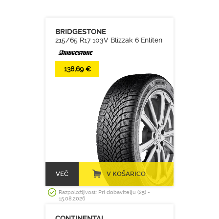
BRIDGESTONE
215/65 R17 103V Blizzak 6 Enliten
138,69 €
VEČ
V KOŠARICO
Razpoložljivost:
Pri dobavitelju (25) -
15.08.2026
CONTINENTAL