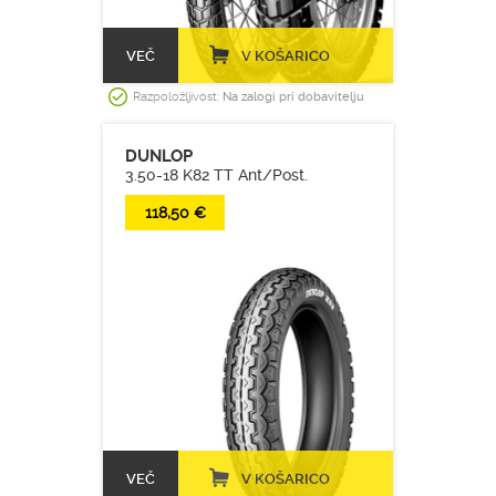
VEČ
V KOŠARICO
Razpoložljivost:
Na zalogi pri dobavitelju
DUNLOP
3.50-18 K82 TT Ant/Post.
118,50 €
VEČ
V KOŠARICO