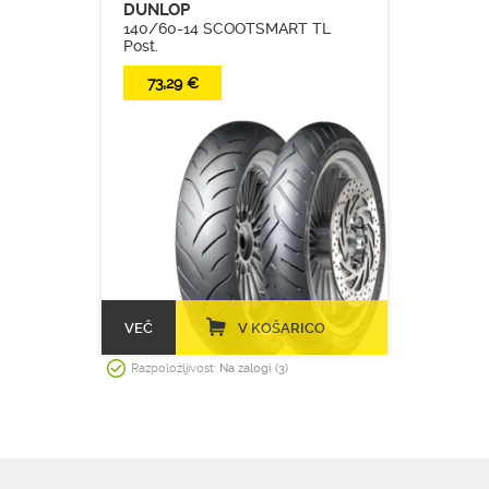
DUNLOP
140/60-14 SCOOTSMART TL
Post.
73,29 €
VEČ
V KOŠARICO
Razpoložljivost:
Na zalogi (3)