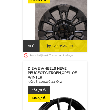
VEČ
V KOŠARICO
Razpoložljivost:
Trenutno ni zaloge
DIEWE WHEELS NEVE
PEUGEOT,CITROEN,OPEL OE
WINTER
5X108 7.00x16 44 65,1
164,70 €
110,57 €