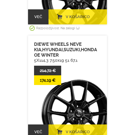
VEČ
V KOŠARICO
Razpoložljivost:
Na zalogi (4)
DIEWE WHEELS NEVE
KIA,HYUNDAI,SUZUKI,HONDA
OE WINTER
5X114,3 7.50x19 51 67,1
214,72 €
174,19 €
VEČ
V KOŠARICO