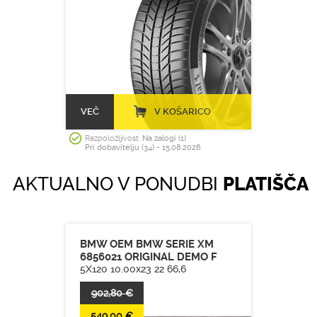
VEČ
V KOŠARICO
Razpoložljivost:
Na zalogi (1)
Pri dobavitelju (34) - 15.08.2026
AKTUALNO V PONUDBI
PLATIŠČA
BMW OEM BMW SERIE XM
6856021 ORIGINAL DEMO F
5X120 10.00x23 22 66,6
902,80 €
549,00 €