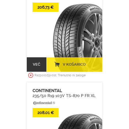
206,73 €
VEČ
V KOŠARICO
Razpoložljivost:
Trenutno ni zaloge
CONTINENTAL
235/50 R19 103V TS-870 P FR XL
208,01 €