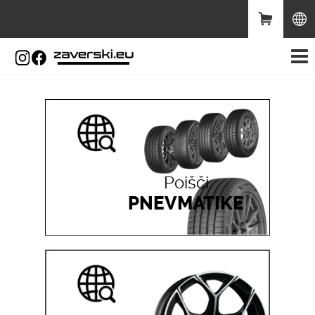
Poišči
PNEVMATIKE