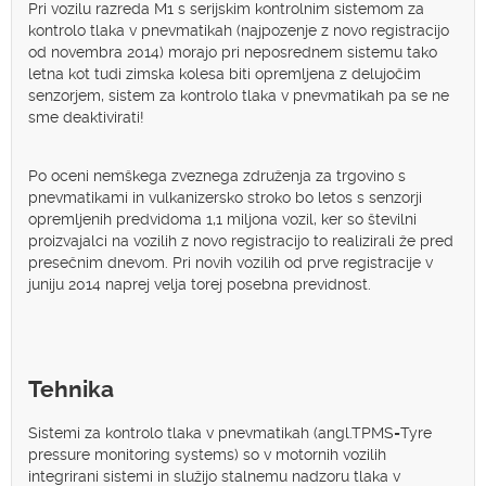
Pri vozilu razreda M1 s serijskim kontrolnim sistemom za
kontrolo tlaka v pnevmatikah (najpozenje z novo registracijo
od novembra 2014) morajo pri neposrednem sistemu tako
letna kot tudi zimska kolesa biti opremljena z delujočim
senzorjem, sistem za kontrolo tlaka v pnevmatikah pa se ne
sme deaktivirati!
Po oceni nemškega zveznega združenja za trgovino s
pnevmatikami in vulkanizersko stroko bo letos s senzorji
opremljenih predvidoma 1,1 miljona vozil, ker so številni
proizvajalci na vozilih z novo registracijo to realizirali že pred
presečnim dnevom. Pri novih vozilih od prve registracije v
juniju 2014 naprej velja torej posebna previdnost.
Tehnika
Sistemi za kontrolo tlaka v pnevmatikah (angl.TPMS=Tyre
pressure monitoring systems) so v motornih vozilih
integrirani sistemi in služijo stalnemu nadzoru tlaka v