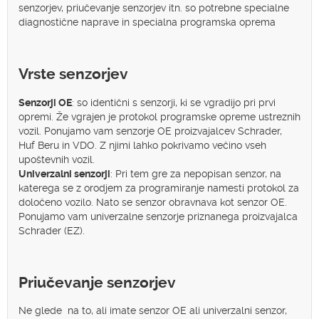
senzorjev, priučevanje senzorjev itn. so potrebne specialne
diagnostične naprave in specialna programska oprema
Vrste senzorjev
Senzorji OE
: so identični s senzorji, ki se vgradijo pri prvi
opremi. Že vgrajen je protokol programske opreme ustreznih
vozil. Ponujamo vam senzorje OE proizvajalcev Schrader,
Huf Beru in VDO. Z njimi lahko pokrivamo večino vseh
upoštevnih vozil.
Univerzalni senzorji
: Pri tem gre za nepopisan senzor, na
katerega se z orodjem za programiranje namesti protokol za
določeno vozilo. Nato se senzor obravnava kot senzor OE.
Ponujamo vam univerzalne senzorje priznanega proizvajalca
Schrader (EZ).
Priučevanje senzorjev
Ne glede na to, ali imate senzor OE ali univerzalni senzor,