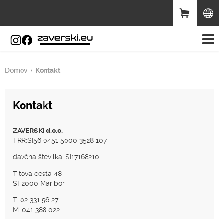
Domov
Kontakt
Kontakt
ZAVERSKI d.o.o.
TRR:SI56 0451 5000 3528 107
davčna številka: SI17168210
Titova cesta 48
SI-2000 Maribor
T: 02 331 56 27
M: 041 388 022