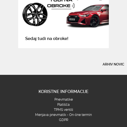
Sedaj tudi na obroke!
ARHIV NOVIC
KORISTNE INFORMACIJE
Pnevmatike
Platišča
TPMS ventili
Menjava pnevmatik - On-line termin
GDPR