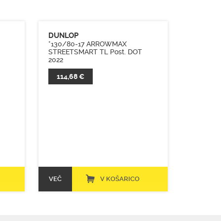
DUNLOP
*130/80-17 ARROWMAX
STREETSMART TL Post. DOT
2022
114,68 €
VEČ
V KOŠARICO