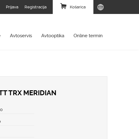
Prijava
Registracija
Košarica
e
Avtoservis
Avtooptika
Online termin
TT TRX MERIDIAN
30
0