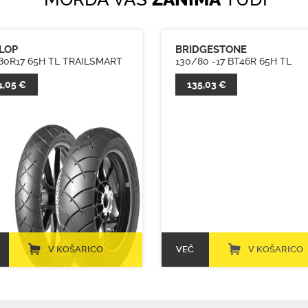
LOP
BRIDGESTONE
80R17 65H TL TRAILSMART
130/80 -17 BT46R 65H TL
4,05 €
135,03 €
V KOŠARICO
VEČ
V KOŠARICO