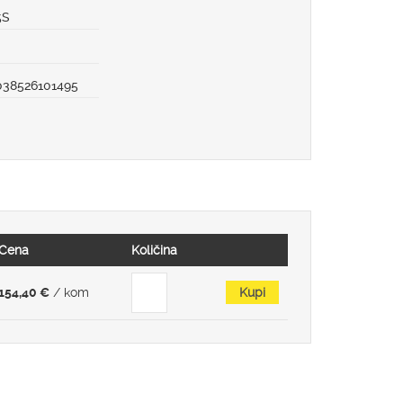
5S
038526101495
Cena
Količina
154,40 €
/ kom
Kupi