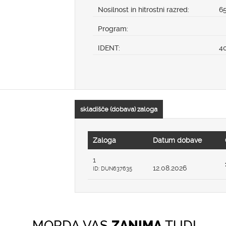
Nosilnost in hitrostni razred:
6
Program:
IDENT:
4
skladišče (dobava) zaloga
Zaloga
Datum dobave
1
12.08.2026
ID: DUN637635
MORDA VAS
ZANIMA
TUDI