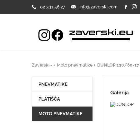
02 331 56 27
info@zaverski.com
Zaverski -
Moto pnevmatike
DUNLOP 130/80-17 
PNEVMATIKE
Galerija
PLATIŠČA
MOTO PNEVMATIKE