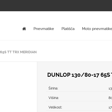
Pnevmatike
Platišča
Moto pnevmatik
65S TT TRX MERIDIAN
DUNLOP 130/80-17 65S 
Širina:
1
Višina:
8
Velikost:
17