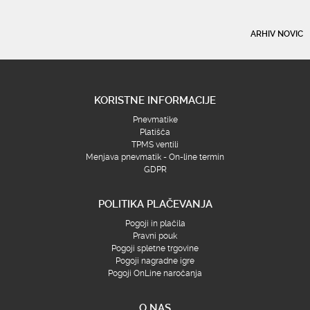
ARHIV NOVIC
KORISTNE INFORMACIJE
Pnevmatike
Platišča
TPMS ventili
Menjava pnevmatik - On-line termin
GDPR
POLITIKA PLAČEVANJA
Pogoji in plačila
Pravni pouk
Pogoji spletne trgovine
Pogoji nagradne igre
Pogoji OnLine naročanja
O NAS