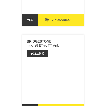
VEČ
V KOŠARICO
BRIDGESTONE
3.50-18 BT45 TT Ant.
102,46 €