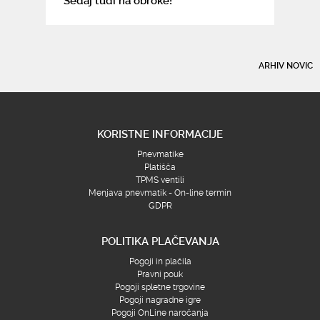
Sedaj tudi na obroke!
ARHIV NOVIC
KORISTNE INFORMACIJE
Pnevmatike
Platišča
TPMS ventili
Menjava pnevmatik - On-line termin
GDPR
POLITIKA PLAČEVANJA
Pogoji in plačila
Pravni pouk
Pogoji spletne trgovine
Pogoji nagradne igre
Pogoji OnLine naročanja