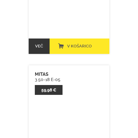
VEČ
V KOŠARICO
MITAS
3.50-18 E-05
59,98 €