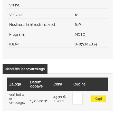
Višina:
Velikost:
18
Nosilnost in hitrostni razred:
62P
Program:
MOTO
IDENT:
848712011514
skladišče (dobava) zaloga
Datum
Zaloga
Cena
Količina
dobave
več kot 4
45,71 €
Kupi
ID:
13.08.2026
/ kom
VEEM01510