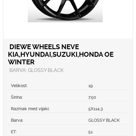
DIEWE WHEELS NEVE
KIA,HYUNDAI,SUZUKI,HONDA OE
WINTER
BARVA: GLOSSY BLACK
Velikost:
19
Širina:
7.50
Razmak med vijaki:
5X114,3
Barva:
GLOSSY BLACK
ET:
51