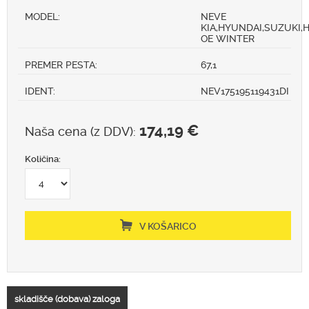
MODEL:
NEVE
KIA,HYUNDAI,SUZUKI,
OE WINTER
PREMER PESTA:
67,1
IDENT:
NEV175195119431DI
174,19 €
Naša cena (z DDV):
Količina:
V KOŠARICO
skladišče (dobava) zaloga