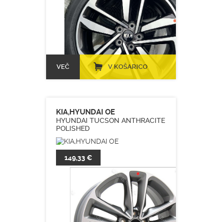
VEČ
V KOŠARICO
KIA,HYUNDAI OE
HYUNDAI TUCSON ANTHRACITE
POLISHED
149,33 €