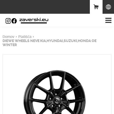
Domov
Platišča
DIEWE WHEELS NEVE KIA,HYUNDAI,SUZUKI,HONDA OE
WINTER