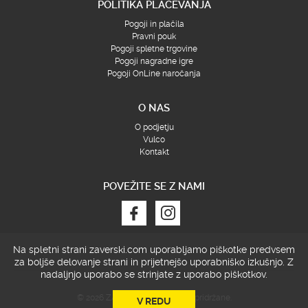
POLITIKA PLAČEVANJA
Pogoji in plačila
Pravni pouk
Pogoji spletne trgovine
Pogoji nagradne igre
Pogoji OnLine naročanja
O NAS
O podjetju
Vulco
Kontakt
POVEŽITE SE Z NAMI
Na spletni strani zaverski.com uporabljamo piškotke predvsem
za boljše delovanje strani in prijetnejšo uporabniško izkušnjo.
Z
nadaljnjo uporabo se strinjate z uporabo piškotkov.
© 2026 ZAVERSKI, Vse pravice pridržane.
V REDU