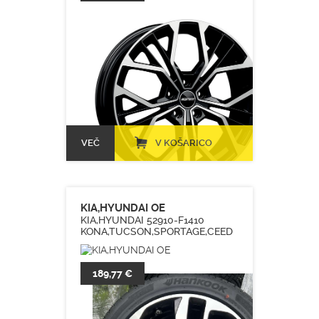
VEČ
V KOŠARICO
KIA,HYUNDAI OE
KIA,HYUNDAI 52910-F1410
KONA,TUCSON,SPORTAGE,CEED
189,77 €