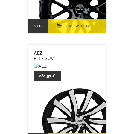
VEČ
V KOŠARICO
AEZ
REEF SUV
281,97 €