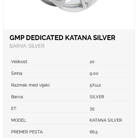
GMP DEDICATED KATANA SILVER
BARVA: SILVER
Velikost:
20
Širina:
9.00
Razmak med vijaki:
5X112
Barva:
SILVER
ET:
35
MODEL:
KATANA SILVER
PREMER PESTA:
66,5