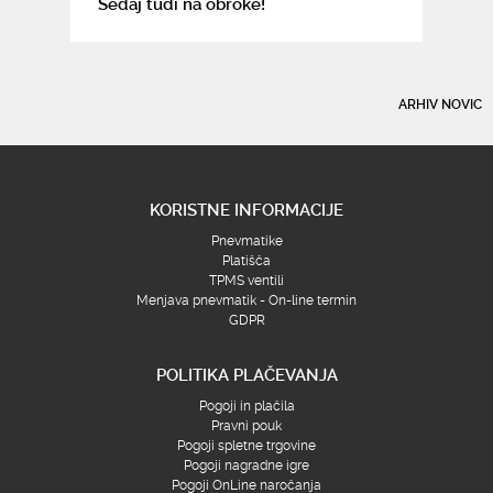
Sedaj tudi na obroke!
ARHIV NOVIC
KORISTNE INFORMACIJE
Pnevmatike
Platišča
TPMS ventili
Menjava pnevmatik - On-line termin
GDPR
POLITIKA PLAČEVANJA
Pogoji in plačila
Pravni pouk
Pogoji spletne trgovine
Pogoji nagradne igre
Pogoji OnLine naročanja