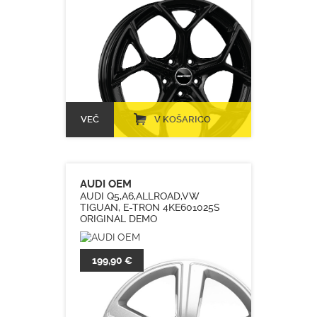
VEČ
V KOŠARICO
AUDI OEM
AUDI Q5,A6,ALLROAD,VW
TIGUAN, E-TRON 4KE601025S
ORIGINAL DEMO
199,90 €