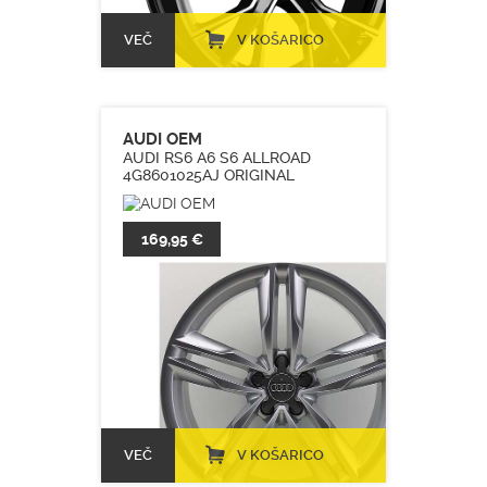
VEČ
V KOŠARICO
AUDI OEM
AUDI RS6 A6 S6 ALLROAD
4G8601025AJ ORIGINAL
169,95 €
VEČ
V KOŠARICO