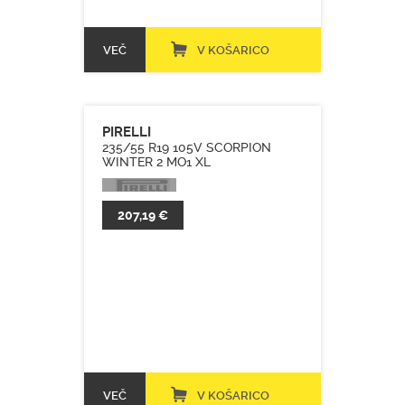
VEČ
V KOŠARICO
PIRELLI
235/55 R19 105V SCORPION
WINTER 2 MO1 XL
207,19 €
VEČ
V KOŠARICO