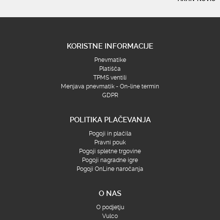
KORISTNE INFORMACIJE
Pnevmatike
Platišča
TPMS ventili
Menjava pnevmatik - On-line termin
GDPR
POLITIKA PLAČEVANJA
Pogoji in plačila
Pravni pouk
Pogoji spletne trgovine
Pogoji nagradne igre
Pogoji OnLine naročanja
O NAS
O podjetju
Vulco