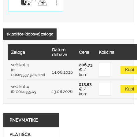
skladišče (dobava) zaloga
Datum
Zaloga
Cena
Količina
dobave
več kot 4
206,73
€
/
Kupi
ID:
14.08.2026
kom
COM2355519V870PXL
213,53
več kot 4
€
/
Kupi
13.08.2026
ID: CON0355749
kom
PNEVMATIKE
PLATIŠČA