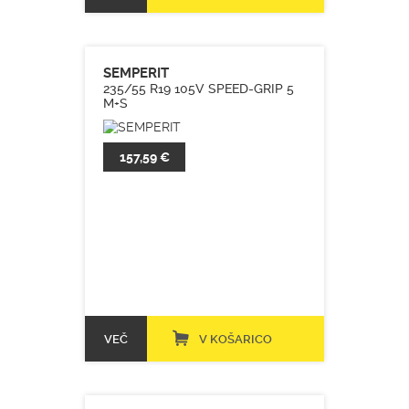
SEMPERIT
235/55 R19 105V SPEED-GRIP 5
M+S
157,59 €
VEČ
V KOŠARICO