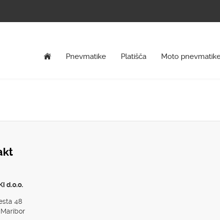
Pnevmatike
Platišča
Moto pnevmatik
akt
 d.o.o.
esta 48
 Maribor