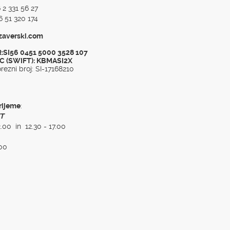
 2 331 56 27
 51 320 174
zaverski.com
:SI56 0451 5000 3528 107
C (SWIFT): KBMASI2X
rezni broj: SI-17168210
rijeme
:
T
2.00 in 12.30 - 17.00
.00