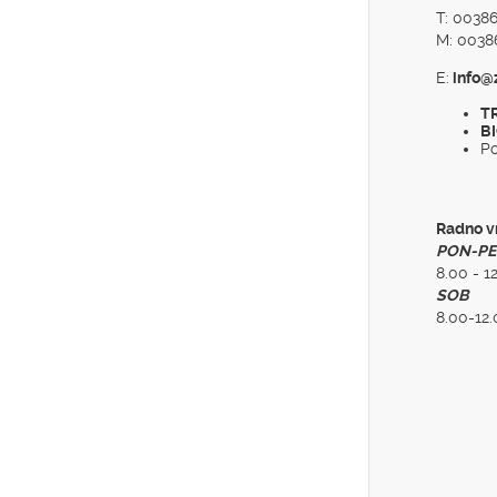
T: 00386
M: 00386
E:
info@
TR
BI
Po
Radno v
PON-PE
8.00 - 1
SOB
8.00-12