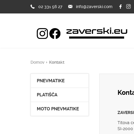
02 331 56 27
info@zaverski.com
Domov
Kontakt
PNEVMATIKE
Kont
PLATIŠČA
MOTO PNEVMATIKE
ZAVERSKI
Titova c
SI-2000