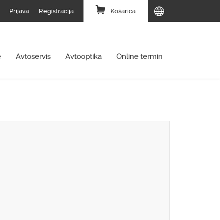
Prijava
Registracija
Košarica
e
Avtoservis
Avtooptika
Online termin