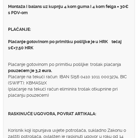
Montaža i balans uz kupnju 4 kom guma i 4 kom felga = 30€
s PDV-om
PLAĆANJE:
Plaćanje gotovinom po primitku pošiljke je u HRK tečaj
1€=7,50 HRK
Plaćanje gotovinom po primitku pošiljke: trošak plaćanja
pouzećem je 3,2 eura.
Plaćanje na tekući račun: IBAN SI56 0410 1011 0003274, BIC
(SWIFT): KBMASI2X
(plaćanje na tekući račun eliminira trošak otkupnine pri
plaćanju pouzećem)
RASKINUĆE UGOVORA, POVRAT ARTIKALA:
Korisnik koji ispunjava uvjete potrošača, sukladno Zakonu o
zaštiti potrošača, ovlašten je raskinuti ugovor u roku od 14