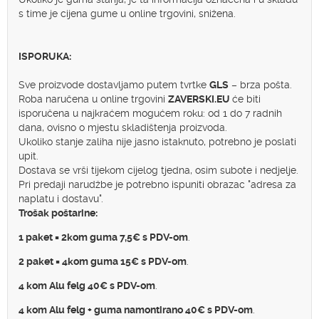
s time je cijena gume u online trgovini, snižena.
ISPORUKA:
Sve proizvode dostavljamo putem tvrtke
GLS
– brza pošta.
Roba naručena u online trgovini
ZAVERSKI.EU
će biti
isporučena u najkraćem mogućem roku: od 1 do 7 radnih
dana, ovisno o mjestu skladištenja proizvoda.
Ukoliko stanje zaliha nije jasno istaknuto, potrebno je poslati
upit.
Dostava se vrši tijekom cijelog tjedna, osim subote i nedjelje.
Pri predaji narudžbe je potrebno ispuniti obrazac "adresa za
naplatu i dostavu".
Trošak poštarine:
1 paket = 2kom guma 7,5€ s PDV-om
.
2 paket = 4kom guma 15€ s PDV-om
.
4 kom Alu felg 40€ s PDV-om
.
4 kom Alu felg + guma namontirano 40€ s PDV-om
.