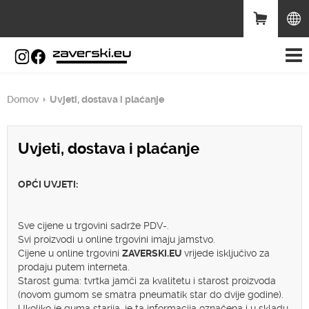
Domov
Uvjeti, dostava i plaćanje
Uvjeti, dostava i plaćanje
OPĆI UVJETI:
Sve cijene u trgovini sadrže PDV-.
Svi proizvodi u online trgovini imaju jamstvo.
Cijene u online trgovini
ZAVERSKI.EU
vrijede isključivo za
prodaju putem interneta.
Starost guma: tvrtka jamči za kvalitetu i starost proizvoda
(novom gumom se smatra pneumatik star do dvije godine).
Ukoliko je guma starija, je ta informacija označena i u skladu