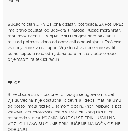
karticu.
Sukladno članku 43. Zakona o zaštiti potrošača, ZVPot-UPB2
ima pravo odustati od ugovora ili naloga. Kupac mora vratiti
robu neoštećenu, u istoj količini i u originalnom pakiranju u
roku od petnaest dana od obavijesti o odustajanju. Troškove
vraćanja robe snosi kupac. Vrijednost vraćene robe vratit
ćemo kupcu u roku od 15 dana od primitka vraćene robe
prijenosom na tekući račun.
FELGE
Slike oboda su simbolične i prikazuju se uglavnom s pet
vijaka. Većina ih je dostupna i s četiri, ali treba imati na umu
da postoji mala razlika u samom dizajnu (npr., Naplaci s pet
krakova i četverotočkaši malo su različiti zbog različitog
rasporeda vijaka). KOČNICI KOJE SU SE PRIKLJUČILI NA
VOZILO ILI AKO SU GUME PRIKLJUČENE NA KOČNICE, NE
ODBIJAJU.