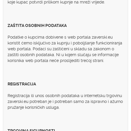
koje kupac potvrdi prilikom kupnje na mreži vrijede.
ZAŠTITA OSOBNIH PODATAKA
Podatke o kupcima dobivene s web portala zaverski.eu
koristit ćemo isključivo za kupnju i poboljšanje funkcioniranja
web portala. Podaci su zaštićeni u skladu sa zakonom o
zaštiti osobnih podataka. Ni u kojem slučaju se informacije
korisnika web portala neće proslijediti trećoj strani.
REGISTRACIJA
Registracija ili unos osobnih podataka u internetsku trgovinu
zaverski.eu potreban je i potreban samo za ispravno i ažurno
pružanje korisničkih usluga.
TRGOVINA SIGURNOSTI