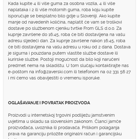
Kada kupite 4 ili više guma za osobna vozila, 4 ili više
naplataka i 2 ili više motornih guma, roba koju kupite
isporučuje se besplatno bilo gdje u Sloveniji. Ako kupite
manje od navedenih količina, naplatit će vam se troškovi
dostave po službenom cjeniku tvrtke From GLS d.o.o. Za
kupnje završene do 16:45, roba će biti dostavljena na vašu
adresu sljedeći dan. Za kupnje završene nakon 16:45, roba
će biti dostavljena na vašu adresu u roku od 2 dana. Dostava
je sigurna i pouzdana putem vlastite službe dostave ili
kurirske službe. Postoji mogućnost da bilo koji naručeni
predmet nema na skladištu. U tom slučaju kontaktirajte nas
e-poštom na info@zaverski.com ili telefonom na 02 331 56 27
i mi ćemo vas obavijestiti o vremenu isporuke.
OGLAŠAVANJE I POVRATAK PROIZVODA
Proizvodi u internetskoj trgovini podliježu jamstvenim
uvjetima u skladu sa slovenskim zakonom. Članci jamče
proizvođača, uvoznika ili prodavača. Prilikom polaganja
prava na garanciju priložite originalni račun i garancijsku