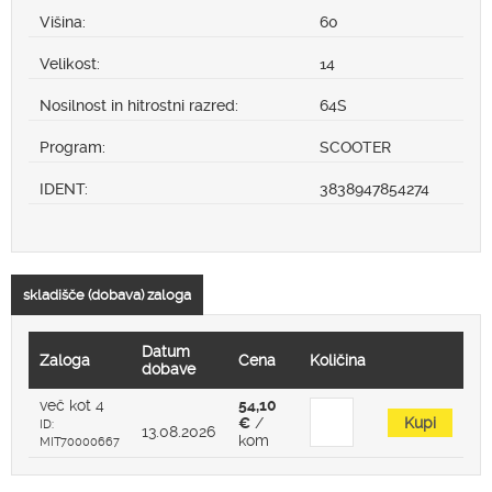
Višina:
60
Velikost:
14
Nosilnost in hitrostni razred:
64S
Program:
SCOOTER
IDENT:
3838947854274
skladišče (dobava) zaloga
Datum
Zaloga
Cena
Količina
dobave
več kot 4
54,10
€
/
Kupi
ID:
13.08.2026
kom
MIT70000667