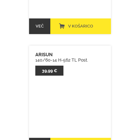
VEČ
V KOŠARICO
ARISUN
140/60-14 H-562 TL Post.
39,99 €