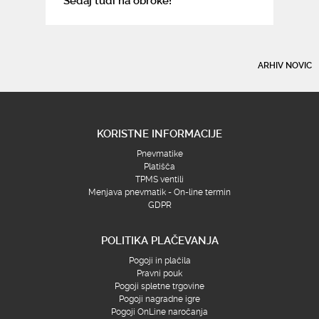
Sedaj tudi na obroke!
ARHIV NOVIC
KORISTNE INFORMACIJE
Pnevmatike
Platišča
TPMS ventili
Menjava pnevmatik - On-line termin
GDPR
POLITIKA PLAČEVANJA
Pogoji in plačila
Pravni pouk
Pogoji spletne trgovine
Pogoji nagradne igre
Pogoji OnLine naročanja