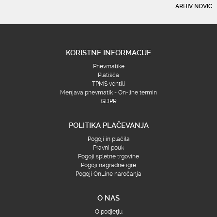
ARHIV NOVIC
KORISTNE INFORMACIJE
Pnevmatike
Platišča
TPMS ventili
Menjava pnevmatik - On-line termin
GDPR
POLITIKA PLAČEVANJA
Pogoji in plačila
Pravni pouk
Pogoji spletne trgovine
Pogoji nagradne igre
Pogoji OnLine naročanja
O NAS
O podjetju