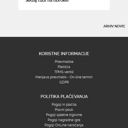
Sedaj tudi na obroke!
ARHIV NOVIC
KORISTNE INFORMACIJE
Pnevmatike
Platišča
TPMS ventili
Menjava pnevmatik - On-line termin
GDPR
POLITIKA PLAČEVANJA
Pogoji in plačila
Pravni pouk
Pogoji spletne trgovine
Pogoji nagradne igre
Pogoji OnLine naročanja