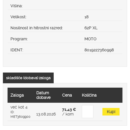
Višina:
Velikost:
18
Nosilnost in hitrostni razred:
62P XL
Program:
MOTO
IDENT:
8019227360998
skladišče (dobava) zaloga
Datum
Zaloga
Cena
Količina
dobave
več kot 4
71,43 €
Kupi
ID:
13.08.2026
/ kom
MET3609900