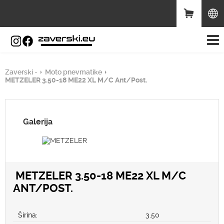
Zaverski -
Moto pnevmatike
METZELER 3.50-18 ME22 XL M/C Ant/Post.
Galerija
METZELER 3.50-18 ME22 XL M/C
ANT/POST.
Širina:
3.50