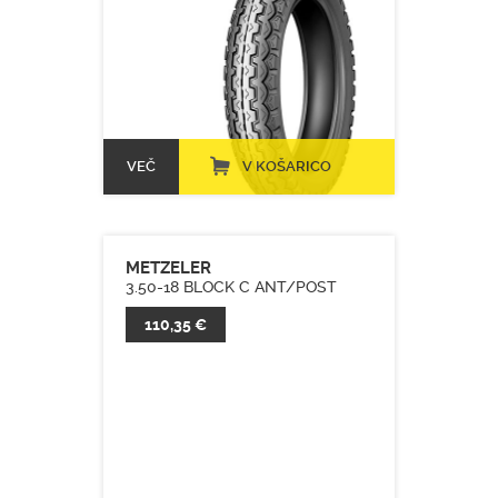
VEČ
V KOŠARICO
METZELER
3.50-18 BLOCK C ANT/POST
110,35 €